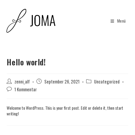
Zum
Inhalt
springen
Menü
Hello world!
Beitrags-
Beitrag
Beitrags-
zenni_alf
September 26, 2021
Uncategorized
Autor:
veröffentlicht:
Kategorie:
Beitrags-
1 Kommentar
Kommentare:
Welcome to WordPress. This is your first post. Edit or delete it, then start
writing!