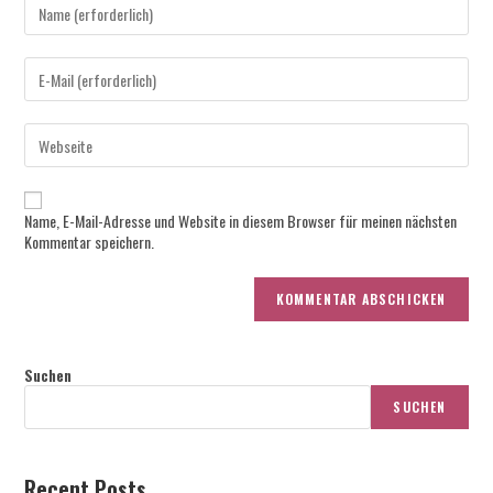
Gib
deinen
Namen
oder
Gib
Benutzernamen
deine
zum
E-
Kommentieren
Mail-
Gib
ein
Adresse
deine
zum
Website-
Kommentieren
URL
ein
ein
Name, E-Mail-Adresse und Website in diesem Browser für meinen nächsten
(optional)
Kommentar speichern.
Suchen
SUCHEN
Recent Posts